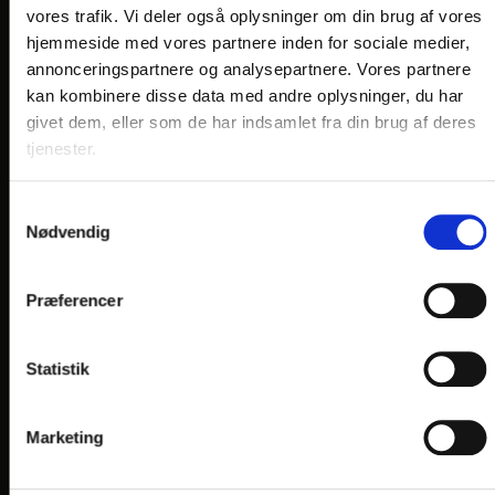
VORES HOTELLER OG KATEGORIER
vores trafik. Vi deler også oplysninger om din brug af vores
hjemmeside med vores partnere inden for sociale medier,
annonceringspartnere og analysepartnere. Vores partnere
kan kombinere disse data med andre oplysninger, du har
OPLEVELSER
givet dem, eller som de har indsamlet fra din brug af deres
Nærområde og oplevelser
tjenester.
HOTEL VILDBJERG
Samtykkevalg
HOTEL FALKEN
, VIDEBÆK
Nødvendig
HOTEL HJALLERUP KRO
Præferencer
DRONNINGLUND HOTEL
HOTEL LYNGGÅRDEN
, GARNI HOTEL, HERNING
Statistik
HOTEL PHØNIX
, GARNI HOTEL, BRØNDERSLEV
Marketing