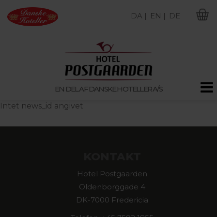
DA |
EN |
DE
M
EN DEL AF DANSKE HOTELLER A/S
Intet news_id angivet
KONTAKT
Hotel Postgaarden
Oldenborggade 4
DK-7000 Fredericia