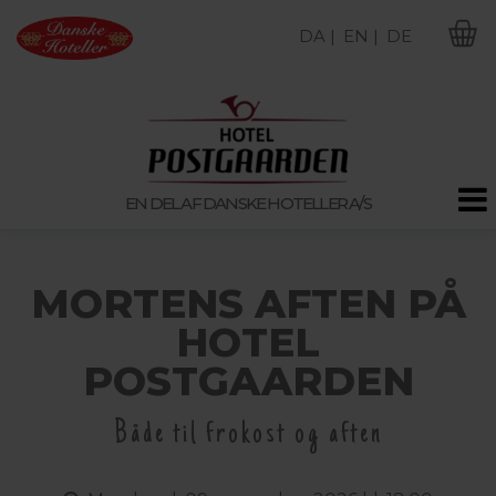
DA |
EN |
DE
M
EN DEL AF DANSKE HOTELLER A/S
MORTENS AFTEN PÅ
HOTEL
POSTGAARDEN
Både til frokost og aften