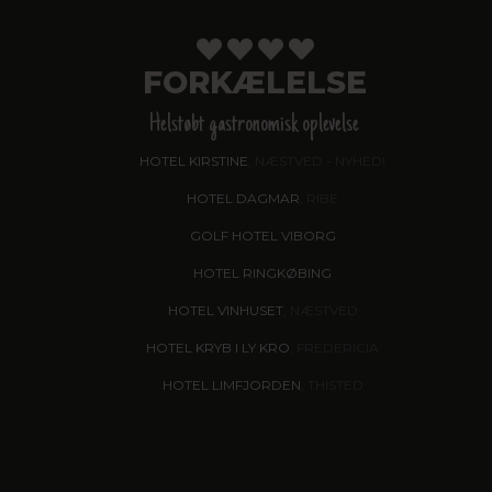
FORKÆLELSE
Helstøbt gastronomisk oplevelse
HOTEL KIRSTINE
, NÆSTVED - NYHED!
HOTEL DAGMAR
, RIBE
GOLF HOTEL VIBORG
HOTEL RINGKØBING
HOTEL VINHUSET
, NÆSTVED
HOTEL KRYB I LY KRO
, FREDERICIA
HOTEL LIMFJORDEN
, THISTED