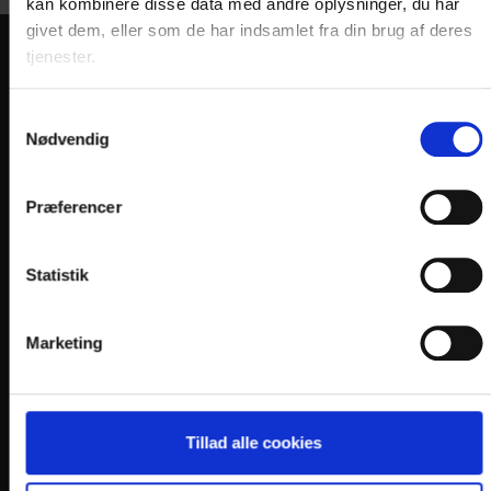
kan kombinere disse data med andre oplysninger, du har
givet dem, eller som de har indsamlet fra din brug af deres
tjenester.
KONTAKT
Samtykkevalg
Hotel Postgaarden
Nødvendig
Oldenborggade 4
DK-7000 Fredericia
Præferencer
Telefon: +45 7592 1855
E-mail:
hotel@
postgaarden.dk
Statistik
En del af:
Marketing
Tillad alle cookies
LINKS