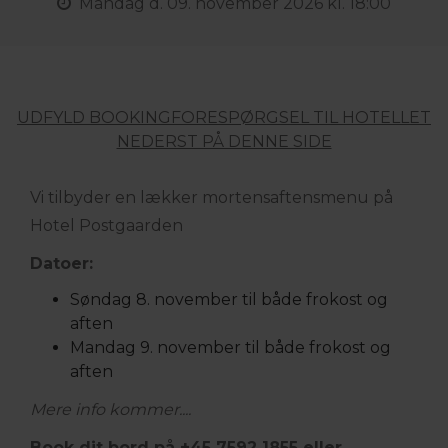
Mandag
d. 09. november 2026 kl. 18:00
UDFYLD BOOKINGFORESPØRGSEL TIL HOTELLET
NEDERST PÅ DENNE SIDE
Vi tilbyder en lækker mortensaftensmenu på
Hotel Postgaarden
Datoer:
Søndag 8. november til både frokost og
aften
Mandag 9. november til både frokost og
aften
Mere info kommer....
Book dit bord på +45 7592 1855 eller