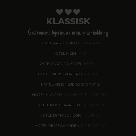
KLASSISK
Gastronomi, byerne, naturen, underholdning
HOTEL ÅRSLEV KRO
, BRABRAND
HOTEL MEDI
, IKAST
ØSTERGAARDS HOTEL
, HERNING
HOTEL MENSTRUP KRO
, NÆSTVED
HOTEL VISSENBJERG STORKRO
HOTEL ANSGAR
, GARNI HOTEL, ESBJERG
HOTEL POSTGAARDEN
, FREDERICIA
HOTEL BYMOSE HEGN
, HELSINGE
HOTEL PEJSEGAARDEN
, BRÆDSTRUP