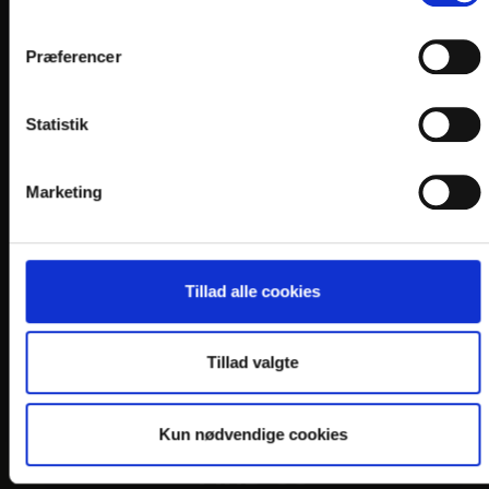
En del af:
Præferencer
Statistik
LINKS
Marketing
PRAKTISK INFO
GENERELLE BESTEMMELSER
Tillad alle cookies
PERSONDATAPOLITIK
COOKIEPOLITIK
Tillad valgte
JOB PÅ HOTELLET
DANSKE HOTELLER
Kun nødvendige cookies
FIND OS