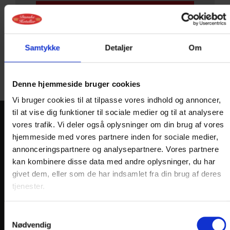
Du modtager kopi af dine
Samtykke
Detaljer
Om
forespørgsel pr. mail
Denne hjemmeside bruger cookies
Vi bruger cookies til at tilpasse vores indhold og annoncer,
til at vise dig funktioner til sociale medier og til at analysere
vores trafik. Vi deler også oplysninger om din brug af vores
KONTAKT
hjemmeside med vores partnere inden for sociale medier,
annonceringspartnere og analysepartnere. Vores partnere
Hotel Postgaarden
kan kombinere disse data med andre oplysninger, du har
Oldenborggade 4
givet dem, eller som de har indsamlet fra din brug af deres
DK-7000 Fredericia
tjenester.
Telefon: +45 7592 1855
E-mail:
hotel@
postgaarden.dk
Samtykkevalg
Nødvendig