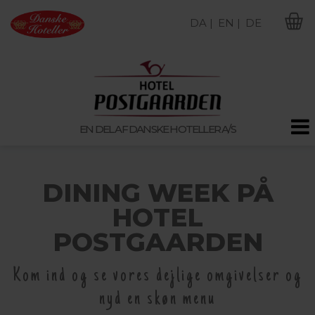
DA |
EN |
DE
M
EN DEL AF DANSKE HOTELLER A/S
DINING WEEK PÅ
HOTEL
POSTGAARDEN
Kom ind og se vores dejlige omgivelser og
nyd en skøn menu