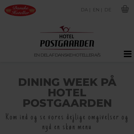
DA |
EN |
DE
M
EN DEL AF DANSKE HOTELLER A/S
DINING WEEK PÅ
HOTEL
POSTGAARDEN
Kom ind og se vores dejlige omgivelser og
nyd en skøn menu