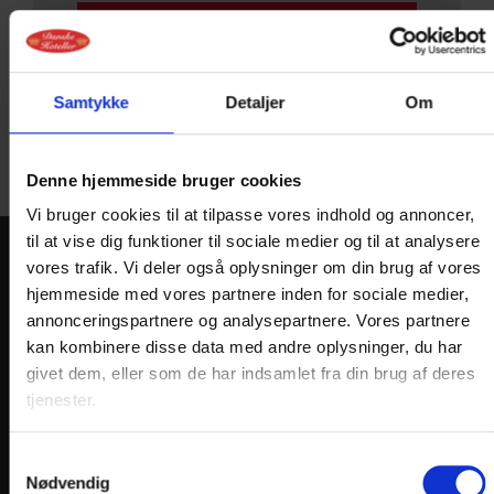
Du modtager kopi af dine
Samtykke
Detaljer
Om
forespørgsel pr. mail
Denne hjemmeside bruger cookies
Vi bruger cookies til at tilpasse vores indhold og annoncer,
til at vise dig funktioner til sociale medier og til at analysere
vores trafik. Vi deler også oplysninger om din brug af vores
KONTAKT
hjemmeside med vores partnere inden for sociale medier,
annonceringspartnere og analysepartnere. Vores partnere
Hotel Postgaarden
kan kombinere disse data med andre oplysninger, du har
Oldenborggade 4
givet dem, eller som de har indsamlet fra din brug af deres
DK-7000 Fredericia
tjenester.
Telefon: +45 7592 1855
E-mail:
hotel@
postgaarden.dk
Samtykkevalg
Nødvendig