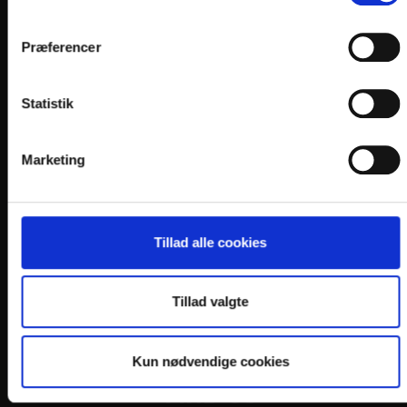
En del af:
Præferencer
Statistik
LINKS
Marketing
PRAKTISK INFO
GENERELLE BESTEMMELSER
Tillad alle cookies
PERSONDATAPOLITIK
COOKIEPOLITIK
Tillad valgte
JOB PÅ HOTELLET
DANSKE HOTELLER
Kun nødvendige cookies
FIND OS