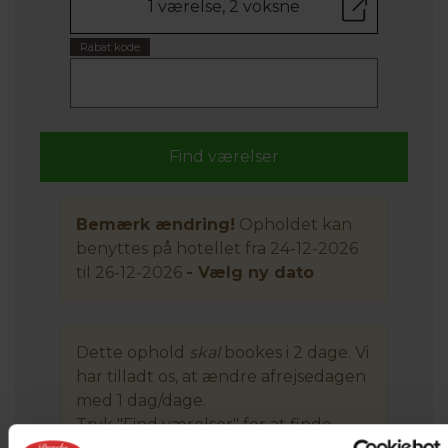
1 værelse, 2 voksne
Rabat kode
Bemærk ændring!
Opholdet kan
benyttes på hotellet fra 24-12-2026
til 26-12-2026
- Vælg ny dato
Dette ophold
skal
bookes i 2 dage. Vi
har tilladt os, at ændre afrejsedagen
med 1 dag/dage.
Tryk "Find værelser" for at finde