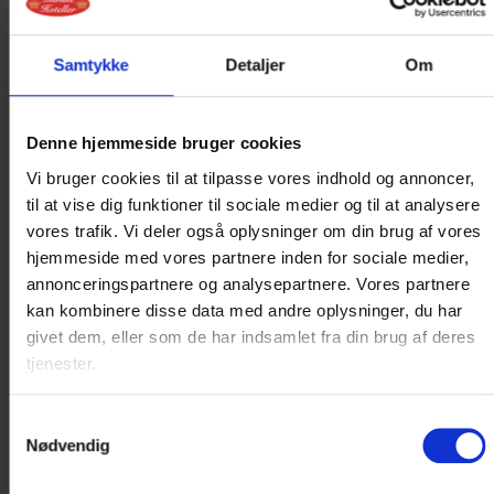
værelser i dette interval.
Samtykke
Detaljer
Om
Denne hjemmeside bruger cookies
BOOKING AF OPHOLD
Vi bruger cookies til at tilpasse vores indhold og annoncer,
til at vise dig funktioner til sociale medier og til at analysere
Book på tlf.
+45 7592 1855
eller på
vores trafik. Vi deler også oplysninger om din brug af vores
mail
hotel@postgaarden.dk
hjemmeside med vores partnere inden for sociale medier,
annonceringspartnere og analysepartnere. Vores partnere
kan kombinere disse data med andre oplysninger, du har
givet dem, eller som de har indsamlet fra din brug af deres
tjenester.
Samtykkevalg
Nødvendig