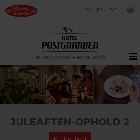
DA |
EN |
DE
M
EN DEL AF DANSKE HOTELLER A/S
JULEAFTEN-OPHOLD 2
Book ophold