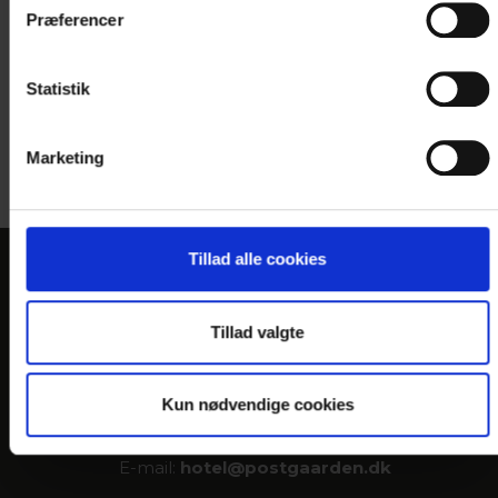
Præferencer
Statistik
Marketing
Tillad alle cookies
KONTAKT
Tillad valgte
Hotel Postgaarden
Oldenborggade 4
DK-7000 Fredericia
Kun nødvendige cookies
Telefon: +45 7592 1855
E-mail:
hotel@
postgaarden.dk